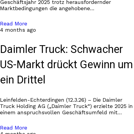
Geschäftsjahr 2025 trotz herausfordernder
Marktbedingungen die angehobene
Gewinnprognose erreicht. Der Nettokonzerngewinn
stieg deutlich auf 2,6 Mrd. EUR, während die
Read More
Hannover Rück gleichzeitig
4 months ago
Daimler Truck: Schwacher
US-Markt drückt Gewinn um
ein Drittel
Leinfelden-Echterdingen (12.3.26) – Die Daimler
Truck Holding AG („Daimler Truck“) erzielte 2025 in
einem anspruchsvollen Geschäftsumfeld mit
rückläufigen Schlüsselmärkten ein resilientes
Konzernergebnis innerhalb der Prognosespanne.
Read More
Trucks North America erreichte trotz
4 months ago