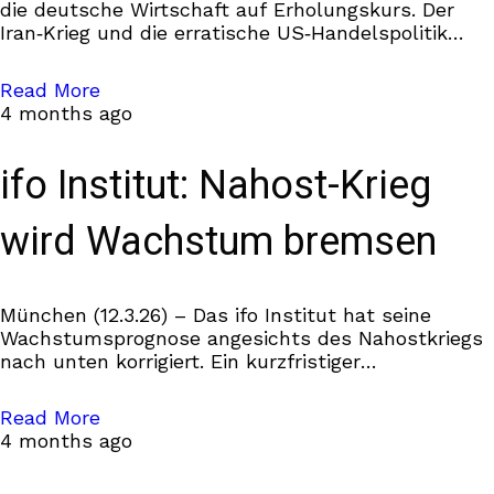
die deutsche Wirtschaft auf Erholungskurs. Der
Iran‑Krieg und die erratische US‑Handelspolitik
bremsen diese Dynamik bisher nur leicht. Der
jüngste Anstieg der Energiepreise
Read More
4 months ago
ifo Institut: Nahost-Krieg
wird Wachstum bremsen
München (12.3.26) – Das ifo Institut hat seine
Wachstumsprognose angesichts des Nahostkriegs
nach unten korrigiert. Ein kurzfristiger
Energiepreisanstieg würde das
Wirtschaftswachstum in diesem Jahr gegenüber
Read More
Vorkriegs-Schätzungen um rund 0,2 Prozentpunkte
4 months ago