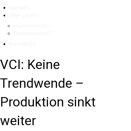
Home
//
Über uns
//
Impressum
//
Datenschutz
//
Kontakt
//
VCI: Keine
Trendwende –
Produktion sinkt
weiter