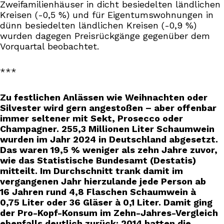
Zweifamilienhäuser in dicht besiedelten ländlichen
Kreisen (-0,5 %) und für Eigentumswohnungen in
dünn besiedelten ländlichen Kreisen (-0,9 %)
wurden dagegen Preisrückgänge gegenüber dem
Vorquartal beobachtet.
***
Zu festlichen Anlässen wie Weihnachten oder
Silvester wird gern angestoßen – aber offenbar
immer seltener mit Sekt, Prosecco oder
Champagner. 255,3 Millionen Liter Schaumwein
wurden im Jahr 2024 in Deutschland abgesetzt.
Das waren 19,5 % weniger als zehn Jahre zuvor,
wie das Statistische Bundesamt (Destatis)
mitteilt. Im Durchschnitt trank damit im
vergangenen Jahr hierzulande jede Person ab
16 Jahren rund 4,8 Flaschen Schaumwein à
0,75 Liter oder 36 Gläser à 0,1 Liter. Damit ging
der Pro-Kopf-Konsum im Zehn-Jahres-Vergleich
ebenfalls deutlich zurück: 2014 hatten die