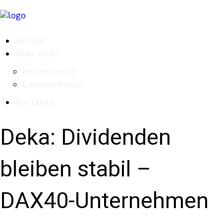
Home
//
Über uns
//
Impressum
//
Datenschutz
//
Kontakt
//
Deka: Dividenden
bleiben stabil –
DAX40-Unternehmen