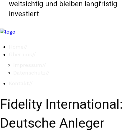
weitsichtig und bleiben langfristig
investiert
Home
//
Über uns
//
Impressum
//
Datenschutz
//
Kontakt
//
Fidelity International:
Deutsche Anleger