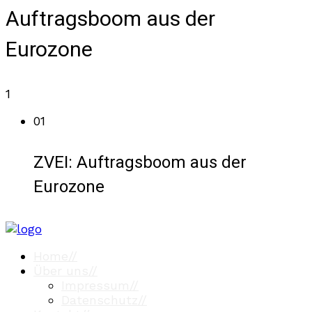
Auftragsboom aus der
Eurozone
1
01
ZVEI: Auftragsboom aus der
Eurozone
Home
//
Über uns
//
Impressum
//
Datenschutz
//