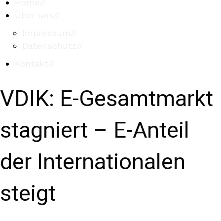
Home
//
Über uns
//
Impressum
//
Datenschutz
//
Kontakt
//
VDIK: E-Gesamtmarkt
stagniert – E-Anteil
der Internationalen
steigt