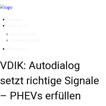
Home
//
Über uns
//
Impressum
//
Datenschutz
//
Kontakt
//
VDIK: Autodialog
setzt richtige Signale
– PHEVs erfüllen