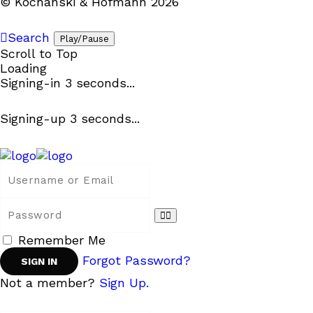
© Kochanski & Hofmann 2026
Search
Play/Pause
Scroll to Top
Loading
Signing-in
3
seconds...
Signing-up
3
seconds...
Remember Me
Forgot Password?
Not a member?
Sign Up.