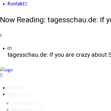
Kontakt
Now Reading:
tagesschau.de: If 
1
01
tagesschau.de: If you are crazy about
Home
//
Über uns
//
Impressum
//
Datenschutz
//