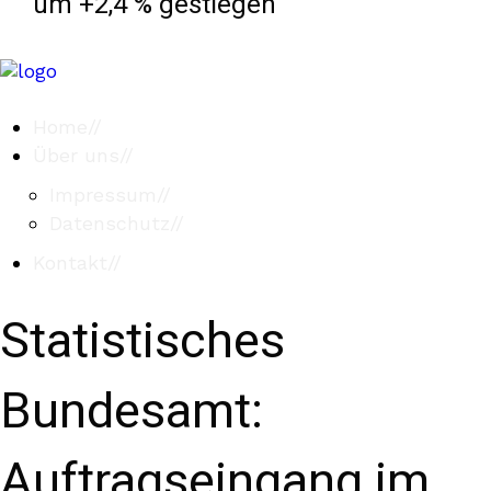
um +2,4 % gestiegen
Home
//
Über uns
//
Impressum
//
Datenschutz
//
Kontakt
//
Statistisches
Bundesamt:
Auftragseingang im