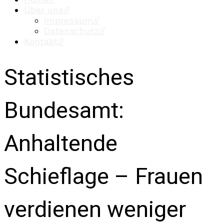
Über uns
//
Impressum
//
Datenschutz
//
Kontakt
//
Statistisches
Bundesamt:
Anhaltende
Schieflage – Frauen
verdienen weniger