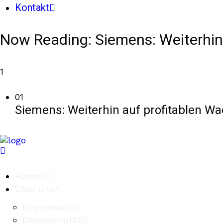
Kontakt
Now Reading:
Siemens: Weiterhi
1
01
Siemens: Weiterhin auf profitablen W
Home
//
Über uns
//
Impressum
//
Datenschutz
//