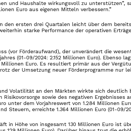
en und Haushalte wirkungsvoll zu unterstützen”, s
lionen Euro aus eigenen Mitteln verbessern.”
 in den ersten drei Quartalen leicht über dem berei
e weiterhin starke Performance der operativen Erträg
uss (vor Förderaufwand), der unverändert die wesent
rjahres (01-09/2024: 2.152 Millionen Euro). Ebenso l
Millionen Euro. Es resultiert primär aus der Vergüt
otz der Umsetzung neuer Förderprogramme nur leicht
und Volatilität an den Märkten wirkte sich deutlic
n Risikovorsorge sowie des negativen Ergebnisses a
uro unter dem Vorjahreswert von 1.284 Millionen Eur
 Steuern, erreichte 1.364 Millionen Euro (01-09/202
häft in Höhe von insgesamt 130 Millionen Euro ist 
us 129 Millionen Euro). Darüber hinaus trug die erhö