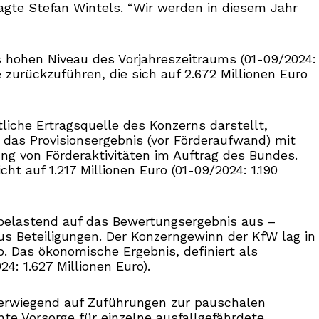
agte Stefan Wintels. “Wir werden in diesem Jahr
ts hohen Niveau des Vorjahreszeitraums (01-09/2024:
e zurückzuführen, die sich auf 2.672 Millionen Euro
liche Ertragsquelle des Konzerns darstellt,
ag das Provisionsergebnis (vor Förderaufwand) mit
ung von Förderaktivitäten im Auftrag des Bundes.
 auf 1.217 Millionen Euro (01-09/2024: 1.190
h belastend auf das Bewertungsergebnis aus –
us Beteiligungen. Der Konzerngewinn der KfW lag in
o. Das ökonomische Ergebnis, definiert als
4: 1.627 Millionen Euro).
überwiegend auf Zuführungen zur pauschalen
hte Vorsorge für einzelne ausfallgefährdete