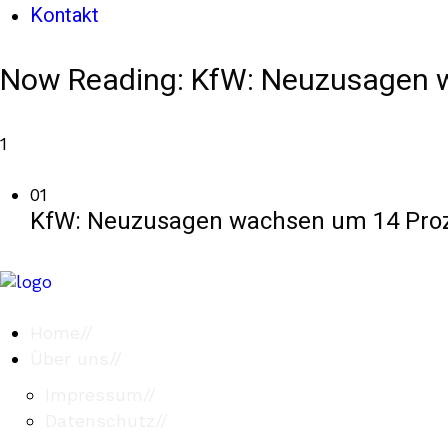
Kontakt
Now Reading:
KfW: Neuzusagen w
1
01
KfW: Neuzusagen wachsen um 14 Proze
Home
//
Über uns
//
Impressum
//
Datenschutz
//