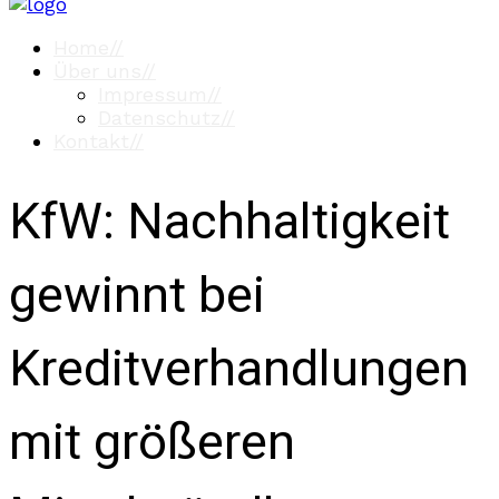
Home
//
Über uns
//
Impressum
//
Datenschutz
//
Kontakt
//
KfW: Nachhaltigkeit
gewinnt bei
Kreditverhandlungen
mit größeren