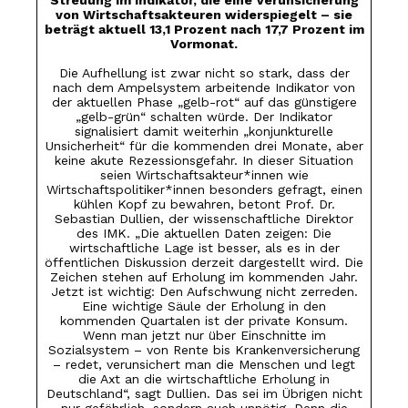
Streuung im Indikator, die eine Verunsicherung
von Wirtschaftsakteuren widerspiegelt – sie
beträgt aktuell 13,1 Prozent nach 17,7 Prozent im
Vormonat.
Die Aufhellung ist zwar nicht so stark, dass der
nach dem Ampelsystem arbeitende Indikator von
der aktuellen Phase „gelb-rot“ auf das günstigere
„gelb-grün“ schalten würde. Der Indikator
signalisiert damit weiterhin „konjunkturelle
Unsicherheit“ für die kommenden drei Monate, aber
keine akute Rezessionsgefahr. In dieser Situation
seien Wirtschaftsakteur*innen wie
Wirtschaftspolitiker*innen besonders gefragt, einen
kühlen Kopf zu bewahren, betont Prof. Dr.
Sebastian Dullien, der wissenschaftliche Direktor
des IMK. „Die aktuellen Daten zeigen: Die
wirtschaftliche Lage ist besser, als es in der
öffentlichen Diskussion derzeit dargestellt wird. Die
Zeichen stehen auf Erholung im kommenden Jahr.
Jetzt ist wichtig: Den Aufschwung nicht zerreden.
Eine wichtige Säule der Erholung in den
kommenden Quartalen ist der private Konsum.
Wenn man jetzt nur über Einschnitte im
Sozialsystem – von Rente bis Krankenversicherung
– redet, verunsichert man die Menschen und legt
die Axt an die wirtschaftliche Erholung in
Deutschland“, sagt Dullien. Das sei im Übrigen nicht