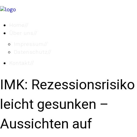
Home
//
Über uns
//
Impressum
//
Datenschutz
//
Kontakt
//
IMK: Rezessionsrisiko
leicht gesunken –
Aussichten auf