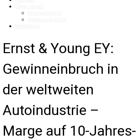
Über uns
//
Impressum
//
Datenschutz
//
Kontakt
//
Ernst & Young EY:
Gewinneinbruch in
der weltweiten
Autoindustrie –
Marge auf 10-Jahres-