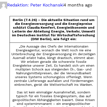
Redaktion: Peter Kochanski
4 months ago
Berlin (7.4.26) – Die aktuelle Situation rund um
die Energieversorgung und die Energiepreise
schätzt Claudia Kemfert, Energieökonomin und
Leiterin der Abteilung Energie, Verkehr, Umwelt
im Deutschen Institut für Wirtschaftsforschung
(DIW Berlin), wie folgt ein:
„Die Aussage des Chefs der Internationalen
Energieagentur, wonach die Welt noch nie eine
Unterbrechung der Energieversorgung im derzeitigen
Ausmaß erlebt habe, klingt drastisch, stimmt aber.
Wir erleben gerade die schwerste fossile
Energiekrise unserer Zeit. Es handelt sich um einen
multiplen Schock aus steigenden Öl-, Gas- und
Nahrungsmittelpreisen, der die Verwundbarkeit
unseres Systems schonungslos offenlegt. Wenn
zentrale Lieferwege ausfallen und Fördermengen
einbrechen, gerät die Weltwirtschaft ins Wanken.
Das ist kein einmaliger Ausnahmefall, sondern
typisch für ein fossiles Energiesystem, das auf
geopolitischen Abhängigkeiten basiert. Diese Krisen
sind systemimmanent – ein energiepolitischer