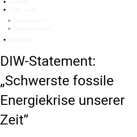
Home
//
Über uns
//
Impressum
//
Datenschutz
//
Kontakt
//
DIW-Statement:
„Schwerste fossile
Energiekrise unserer
Zeit“