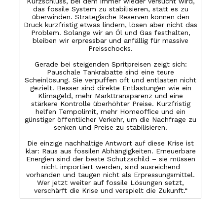
Kurzschluss, bei dem immer wieder versucht wird,
das fossile System zu stabilisieren, statt es zu
überwinden. Strategische Reserven können den
Druck kurzfristig etwas lindern, lösen aber nicht das
Problem. Solange wir an Öl und Gas festhalten,
bleiben wir erpressbar und anfällig für massive
Preisschocks.
Gerade bei steigenden Spritpreisen zeigt sich:
Pauschale Tankrabatte sind eine teure
Scheinlösung. Sie verpuffen oft und entlasten nicht
gezielt. Besser sind direkte Entlastungen wie ein
Klimageld, mehr Markttransparenz und eine
stärkere Kontrolle überhöht­er Preise. Kurzfristig
helfen Tempolimit, mehr Homeoffice und ein
günstiger öffentlicher Verkehr, um die Nachfrage zu
senken und Preise zu stabilisieren.
Die einzige nachhaltige Antwort auf diese Krise ist
klar: Raus aus fossilen Abhängigkeiten. Erneuerbare
Energien sind der beste Schutzschild – sie müssen
nicht importiert werden, sind ausreichend
vorhanden und taugen nicht als Erpressungsmittel.
Wer jetzt weiter auf fossile Lösungen setzt,
verschärft die Krise und verspielt die Zukunft.“