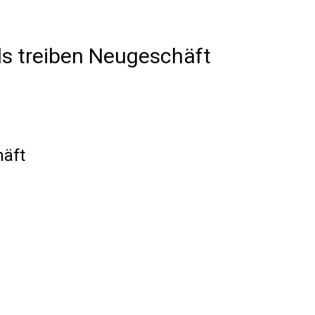
ds treiben Neugeschäft
häft