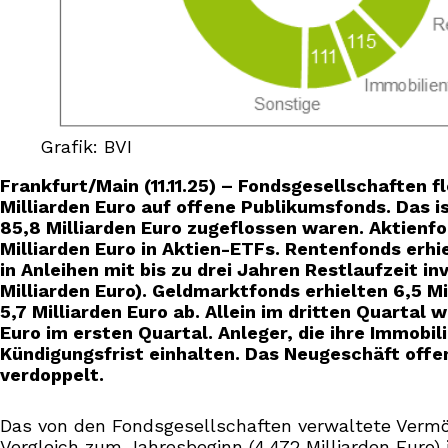
Grafik: BVI
Frankfurt/Main (11.11.25) – Fondsgesellschaften 
Milliarden Euro auf offene Publikumsfonds. Das i
85,8 Milliarden Euro zugeflossen waren. Aktienfo
Milliarden Euro in Aktien-ETFs. Rentenfonds erhi
in Anleihen mit bis zu drei Jahren Restlaufzeit 
Milliarden Euro). Geldmarktfonds erhielten 6,5 M
5,7 Milliarden Euro ab. Allein im dritten Quartal 
Euro im ersten Quartal. Anleger, die ihre Immob
Kündigungsfrist einhalten. Das Neugeschäft offen
verdoppelt.
Das von den Fondsgesellschaften verwaltete Vermög
Vergleich zum Jahresbeginn (4.472 Milliarden Euro) 