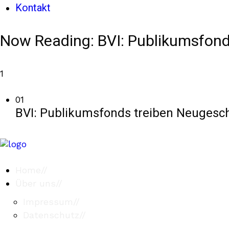
Kontakt
Now Reading:
BVI: Publikumsfon
1
01
BVI: Publikumsfonds treiben Neugesc
Home
//
Über uns
//
Impressum
//
Datenschutz
//